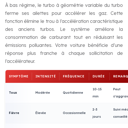
À bas régime, le turbo à géométrie variable du turbo
ferme ses ailettes pour accélérer les gaz. Cette
fonction élimine le trou à l’accélération caractéristique
des anciens turbos. Le système améliore la
consommation de carburant tout en réduisant les
émissions polluantes. Votre voiture bénéficie d’une
réponse plus franche à chaque sollicitation de
l’accélérateur.
SYMPTÔME
INTENSITÉ
FRÉQUENCE
DURÉE
REMARQ
10-15
Peut
Toux
Modérée
Quotidienne
min
s’aggrav
2-3
Suivi méd
Fièvre
Élevée
Occasionnelle
jours
conseillé