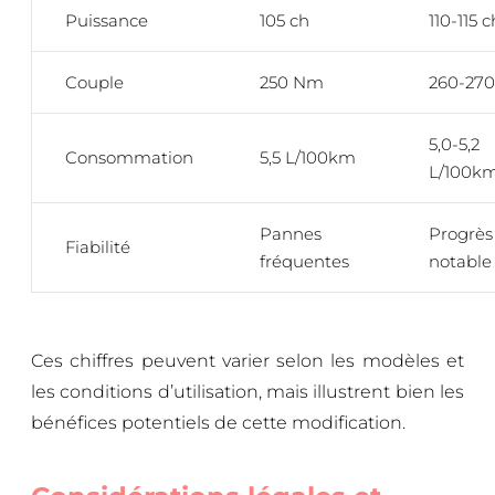
Puissance
105 ch
110-115 c
Couple
250 Nm
260-27
5,0-5,2
Consommation
5,5 L/100km
L/100k
Pannes
Progrès
Fiabilité
fréquentes
notable
Ces chiffres peuvent varier selon les modèles et
les conditions d’utilisation, mais illustrent bien les
bénéfices potentiels de cette modification.