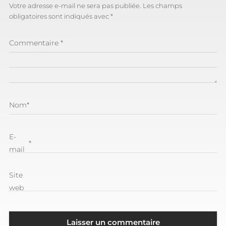
Votre adresse e-mail ne sera pas publiée.
Les champs
obligatoires sont indiqués avec
*
Commentaire
*
Nom
*
E-
*
mail
Site
web