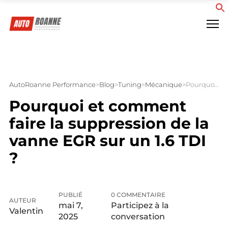
f
AutoRoanne Performance
>
Blog
>
Tuning
>
Mécanique
>
Pourquoi et comment faire la suppression de la vanne EGR sur un 1.6 TDI ?
Pourquoi et comment
faire la suppression de la
vanne EGR sur un 1.6 TDI
?
PUBLIÉ
0 COMMENTAIRE
AUTEUR
mai 7,
Participez à la
Valentin
2025
conversation